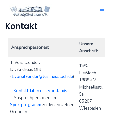
Zum
Mai
Inhalt
springen
Men
Kontakt
Unsere
Ansprechpersonen:
Anschrift:
1. Vorsitzender:
TuS-
Dr. Andreas Ohl
Heßloch
(
1.vorsitzender@tus-hessloch.de
)
1888 e.V.
Michaelisstr.
–
Kontaktdaten des Vorstands
5a
– Ansprechpersonen im
65207
Sportprogramm
zu den einzelnen
Wiesbaden
Gruppen