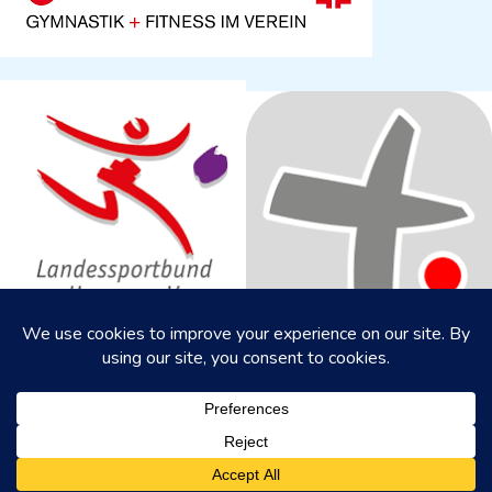
Copyright © 2026 | www.tus-hessloch.de