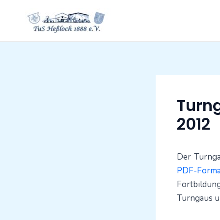
Zum
Inhalt
springen
Beitragsnavigati
Turn
2012
Der Turnga
PDF-Form
Fortbildu
Turngaus un