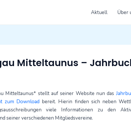
Aktuell
Über 
on
gau Mitteltaunus – Jahrbuc
u Mitteltaunus* stellt auf seiner Website nun das
Jahrb
at zum Download
bereit. Hierin finden sich neben Wet
ngsausschreibungen viele Informationen zu den Aktiv
d seiner verschiedenen Mitgliedsvereine.