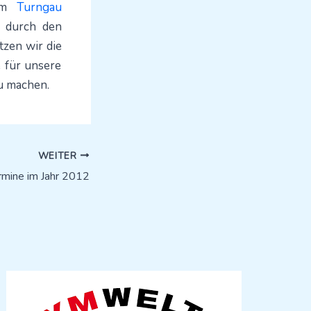
 im
Turngau
e durch den
tzen wir die
 für unsere
zu machen.
WEITER
rmine im Jahr 2012