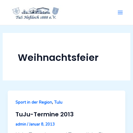
Zum
Mai
Inhalt
springen
Men
Weihnachtsfeier
,
Sport in der Region
TuJu
TuJu-Termine 2013
admin
/
Januar 8, 2013